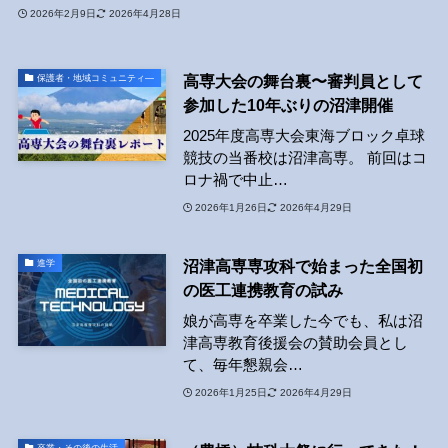
2026年2月9日
2026年4月28日
高専大会の舞台裏〜審判員として
保護者・地域コミュニティ―
参加した10年ぶりの沼津開催
2025年度高専大会東海ブロック卓球
競技の当番校は沼津高専。 前回はコ
ロナ禍で中止…
2026年1月26日
2026年4月29日
沼津高専専攻科で始まった全国初
進学
の医工連携教育の試み
娘が高専を卒業した今でも、私は沼
津高専教育後援会の賛助会員とし
て、毎年懇親会…
2026年1月25日
2026年4月29日
卒業・その後の生活