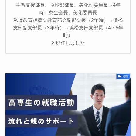
学習支援部長、卓球部部長、美化副委員長→4年
時：寮生会長、美化委員長
私は教育後援会教育部会副部会長（2年時）→浜松
支部副支部長（3年時）→浜松支部支部長（4・5年
時）
と歴任しました
就職