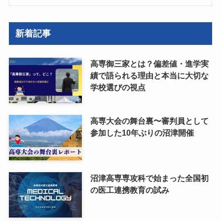
新着記事
高専御三家とは？偏差値・進学実
績で語られる理由と本当に大切な
学校選びの視点
高専大会の舞台裏〜審判員として
参加した10年ぶりの沼津開催
沼津高専専攻科で始まった全国初
の医工連携教育の試み