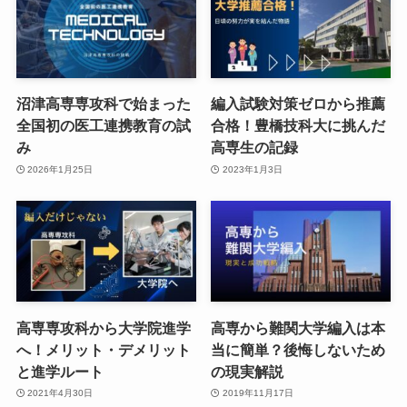
沼津高専専攻科で始まった
編入試験対策ゼロから推薦
全国初の医工連携教育の試
合格！豊橋技科大に挑んだ
み
高専生の記録
2026年1月25日
2023年1月3日
高専専攻科から大学院進学
高専から難関大学編入は本
へ！メリット・デメリット
当に簡単？後悔しないため
と進学ルート
の現実解説
2021年4月30日
2019年11月17日