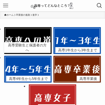
ホーム
卒業後の進路
進学
高専受験生と保護者の方
へ
高専1年生から3年生まで
高専4年生から5年生まで
高専卒業後